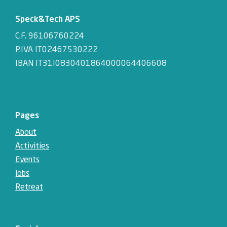
Speck&Tech APS
C.F. 96106760224
P.IVA IT02467530222
IBAN IT31I0830401864000064406608
Pages
About
Activities
Events
Jobs
Retreat